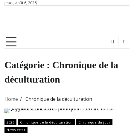
Skip
jeudi, août 6, 2026
Chronique de France
to
content
Ex nihilo nihil… Connaître hier, comprendre aujourd'hui
pour construire demain
Catégorie :
Chronique de la
déculturation
Home
Chronique de la déculturation
2026
Chronique de la déculturation
Chronique du jour
Newsletter