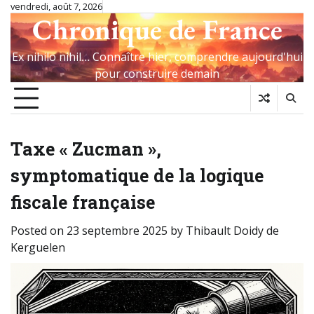
Skip
vendredi, août 7, 2026
Chronique de France
to
content
Ex nihilo nihil… Connaître hier, comprendre aujourd'hui
pour construire demain
Taxe « Zucman »,
symptomatique de la logique
fiscale française
Posted on
23 septembre 2025
by
Thibault Doidy de
Kerguelen