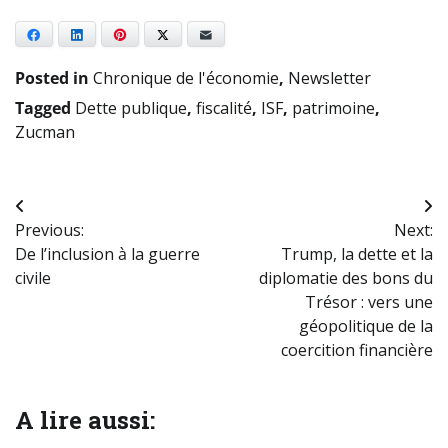
Facebook
LinkedIn
Pinterest
X
E-mail
Posted in
Chronique de l'économie
,
Newsletter
Tagged
Dette publique
,
fiscalité
,
ISF
,
patrimoine
,
Zucman
Navigation
Previous:
Next:
de
De l’inclusion à la guerre
Trump, la dette et la
l’article
civile
diplomatie des bons du
Trésor : vers une
géopolitique de la
coercition financière
A lire aussi: