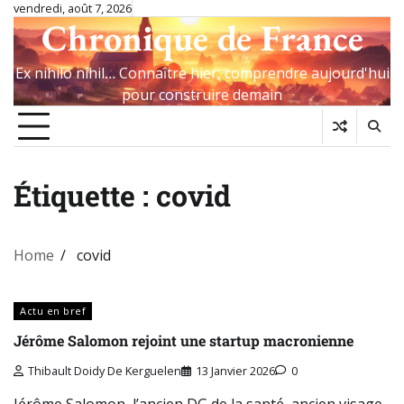
Skip
vendredi, août 7, 2026
Chronique de France
to
content
Ex nihilo nihil… Connaître hier, comprendre aujourd'hui
pour construire demain
Étiquette :
covid
Home
covid
Actu en bref
Jérôme Salomon rejoint une startup macronienne
Thibault Doidy De Kerguelen
13 Janvier 2026
0
Jérôme Salomon, l’ancien DG de la santé, ancien visage