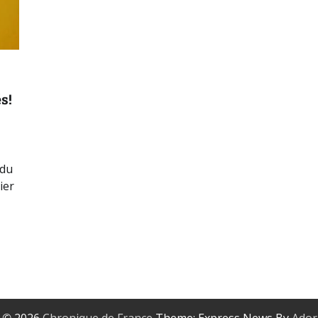
s!
 du
ier
t © 2026
Chronique de France
Theme: Express News By
Ador