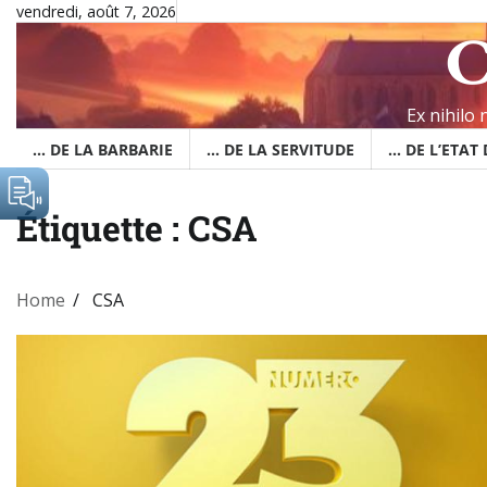
Skip
vendredi, août 7, 2026
C
to
content
Ex nihilo
… DE LA BARBARIE
… DE LA SERVITUDE
… DE L’ETAT
Étiquette :
CSA
Home
CSA