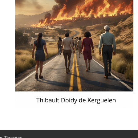
e Themes
.