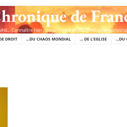
hronique de Fran
 nihil… Connaître hier, comprendre aujourd'hui pour constru
 DE DROIT
…DU CHAOS MONDIAL
… DE L’EGLISE
…DU 