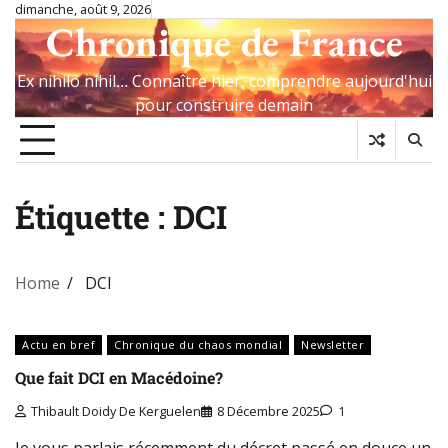
Skip
dimanche, août 9, 2026
Chronique de France
to
content
Ex nihilo nihil… Connaître hier, comprendre aujourd'hui
pour construire demain
Étiquette :
DCI
Home
DCI
Actu en bref
Chronique du chaos mondial
Newsletter
Que fait DCI en Macédoine?
Thibault Doidy De Kerguelen
8 Décembre 2025
1
Je vous parlais récemment du décret passé en douce un