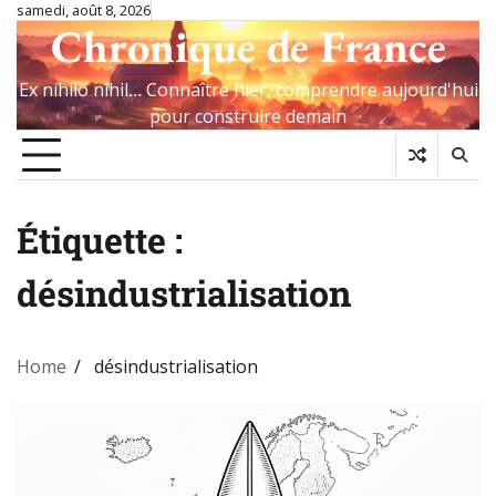
Skip
samedi, août 8, 2026
Chronique de France
to
content
Ex nihilo nihil… Connaître hier, comprendre aujourd'hui
pour construire demain
Étiquette :
désindustrialisation
Home
désindustrialisation