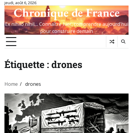
Skip
jeudi, août 6, 2026
Chronique de France
to
content
Ex nihilo nihil… Connaître hier, comprendre aujourd'hui
pour construire demain
Étiquette :
drones
Home
drones