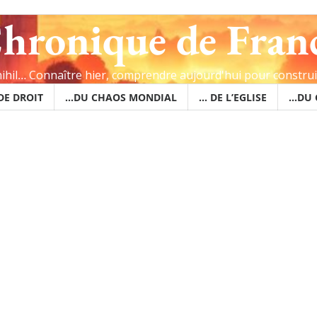
hronique de Fran
 nihil… Connaître hier, comprendre aujourd'hui pour constru
 DE DROIT
…DU CHAOS MONDIAL
… DE L’EGLISE
…DU 