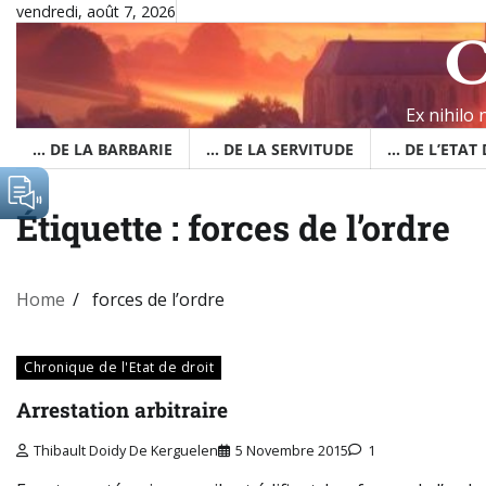
Skip
vendredi, août 7, 2026
C
to
content
Ex nihilo
… DE LA BARBARIE
… DE LA SERVITUDE
… DE L’ETAT
Étiquette :
forces de l’ordre
Home
forces de l’ordre
Chronique de l'Etat de droit
Arrestation arbitraire
Thibault Doidy De Kerguelen
5 Novembre 2015
1