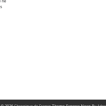
e ne
us
t © 2026
Chronique de France
Theme: Express News By
Ador