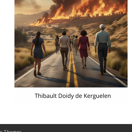
e Themes
.