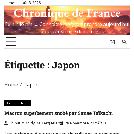
Skip
samedi, août 8, 2026
Chronique de France
to
content
Ex nihilo nihil… Connaître hier, comprendre aujourd'hui
pour construire demain
Étiquette :
Japon
Home
Japon
Actu en bref
Macron superbement snobé par Sanae Taïkachi
Thibault Doidy De Kerguelen
28 Novembre 2025
0
Les incidents diplomatiques ridiculisant le président