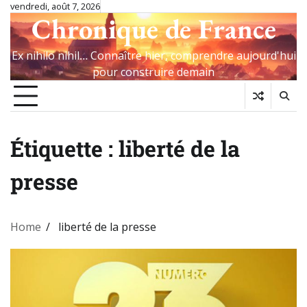
Skip
vendredi, août 7, 2026
Chronique de France
to
content
Ex nihilo nihil… Connaître hier, comprendre aujourd'hui
pour construire demain
Étiquette :
liberté de la
presse
Home
liberté de la presse