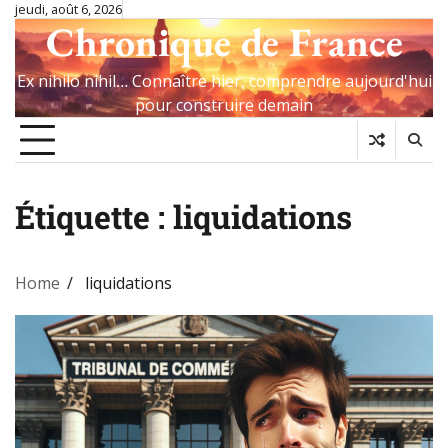
Skip
jeudi, août 6, 2026
Chronique de France
to
content
Ex nihilo nihil… Connaître hier, comprendre aujourd'hui
pour construire demain
Étiquette :
liquidations
Home
liquidations