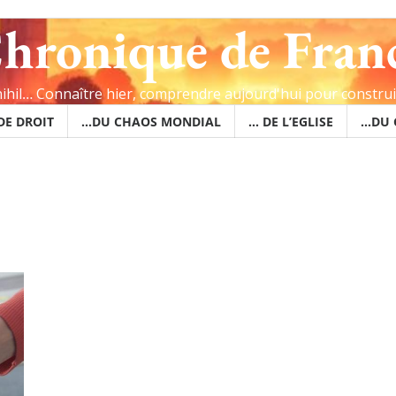
hronique de Fran
 nihil… Connaître hier, comprendre aujourd'hui pour constru
 DE DROIT
…DU CHAOS MONDIAL
… DE L’EGLISE
…DU 