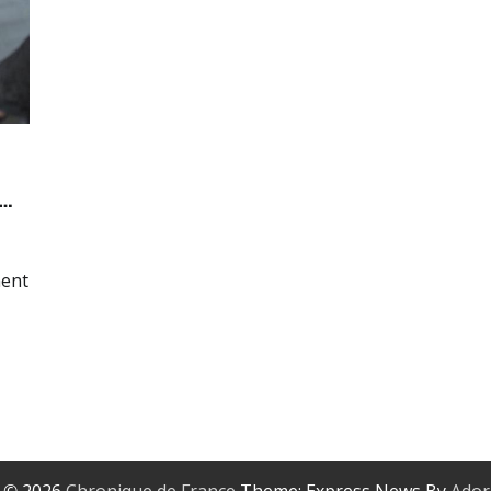
……
hent
t © 2026
Chronique de France
Theme: Express News By
Ador