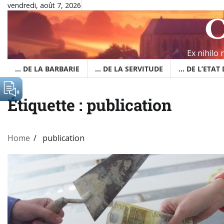
Skip
vendredi, août 7, 2026
C
to
content
Ex nihilo
… DE LA BARBARIE
… DE LA SERVITUDE
… DE L’ETAT
Étiquette :
publication
Home
publication