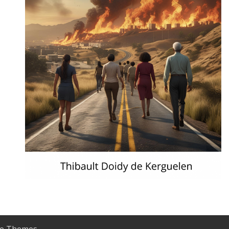
e Themes
.