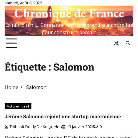
Skip
samedi, août 8, 2026
Chronique de France
to
content
Ex nihilo nihil… Connaître hier, comprendre aujourd'hui
pour construire demain
Étiquette :
Salomon
Home
Salomon
Actu en bref
Jérôme Salomon rejoint une startup macronienne
Thibault Doidy De Kerguelen
13 Janvier 2026
0
Jérôme Salomon, l’ancien DG de la santé, ancien visage