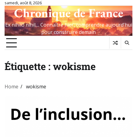
Skip
samedi, août 8, 2026
Chronique de France
to
content
Ex nihilo nihil… Connaître hier, comprendre aujourd'hui
pour construire demain
Étiquette :
wokisme
Home
wokisme