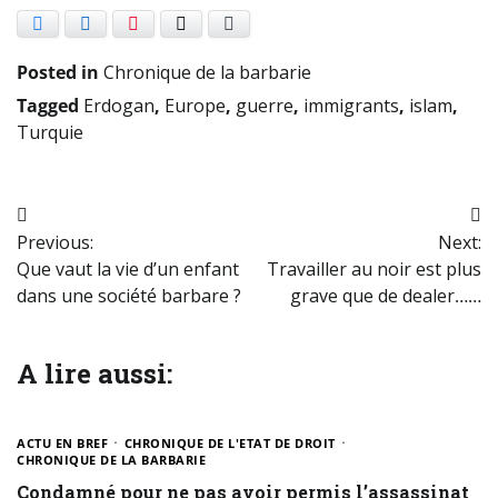
Facebook
LinkedIn
Pinterest
X
E-mail
Posted in
Chronique de la barbarie
Tagged
Erdogan
,
Europe
,
guerre
,
immigrants
,
islam
,
Turquie
Navigation
Previous:
Next:
de
Que vaut la vie d’un enfant
Travailler au noir est plus
l’article
dans une société barbare ?
grave que de dealer……
A lire aussi:
ACTU EN BREF
CHRONIQUE DE L'ETAT DE DROIT
CHRONIQUE DE LA BARBARIE
Condamné pour ne pas avoir permis l’assassinat