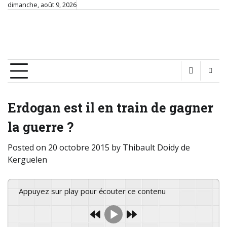
Skip
dimanche, août 9, 2026
Chronique de France
to
content
Ex nihilo nihil… Connaître hier, comprendre aujourd'hui
pour construire demain
Erdogan est il en train de gagner
la guerre ?
Posted on
20 octobre 2015
by
Thibault Doidy de
Kerguelen
Appuyez sur play pour écouter ce contenu