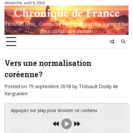
Skip
dimanche, août 9, 2026
Chronique de France
to
content
Ex nihilo nihil… Connaître hier, comprendre aujourd'hui
pour construire demain
Vers une normalisation
coréenne?
Posted on
19 septembre 2018
by
Thibault Doidy de
Kerguelen
Appuyez sur play pour écouter ce contenu