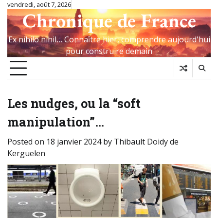
Skip
vendredi, août 7, 2026
Chronique de France
to
content
Ex nihilo nihil… Connaître hier, comprendre aujourd'hui
pour construire demain
Les nudges, ou la “soft
manipulation”…
Posted on
18 janvier 2024
by
Thibault Doidy de
Kerguelen