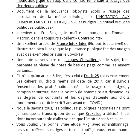
méthodologique de l’approche comportementale à l’usage des
décideurs publics
«
Document de la mouvance lobbyiste écolo à l’usage des
association de la même idéologie: «
L’INCITATION AUX
COMPORTEMENTS ECOLOGIQUES – Les nudges, un nouvel outil des
politiques publiques
«
Interview de Eric Singler, le maître es nudges de Emmanuel
Macron, dans le toujours excellent «
C
ontrepoints
«
Un excellent article de
France
Intox
Inte
r
(Eh, oui, tout arrive!) qui
illustre très bien l’usage que la puissance publique fait des nudges
avec des exemples pris sur le Covid-19
Une note universitaire de
Jacques Chevallier
sur le sujet, bien
barbante et pleine de notes de bas de page comme les aiment
certains…
S’il n’est qu’un article à lire, c’est celui d’
Erudit 25
(plus exactement
Les cahiers du droit), même s’il date de 2017, car il survole
l’ensemble des problématiques nées de l’usage des nudges, y
compris et surtout, dans le point 5 (le sommaire est dynamique),
les degrés de contrainte et les degrés d’atteinte aux droits
fondamentaux (article écrit 3 ans avant me COVID!)
Nous le savons tous, les politiques publiques nationales ne sont
jamais que la transcription de ce que
Bruxelles
a décidé. Il est
donc incontournable d’aller voir ce que l’Empire écrit à ce sujet.
Vous voulez une bonne vraie étude Mkg, avec échantillonnage,
tests de différents nudges et tout et tout? Je vous recommande