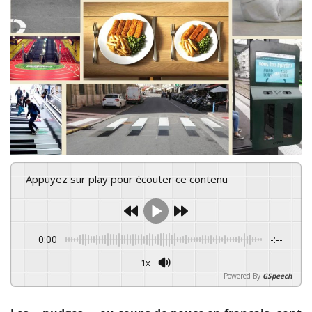
Appuyez sur play pour écouter ce contenu
0:00
-:--
1x
Powered By
GSpeech