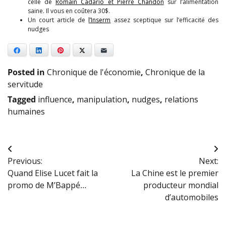
celle de
R
omain Cadario et Pierre Chandon
sur l’alimentation
saine. Il vous en coûtera 30$.
Un court article de
l’Inserm
assez sceptique sur l’efficacité des
nudges
Facebook
LinkedIn
Pinterest
X
E-mail
Posted in
Chronique de l'économie
,
Chronique de la
servitude
Tagged
influence
,
manipulation
,
nudges
,
relations
humaines
Navigation
Previous:
Next:
de
Quand Elise Lucet fait la
La Chine est le premier
l’article
promo de M’Bappé…
producteur mondial
d’automobiles