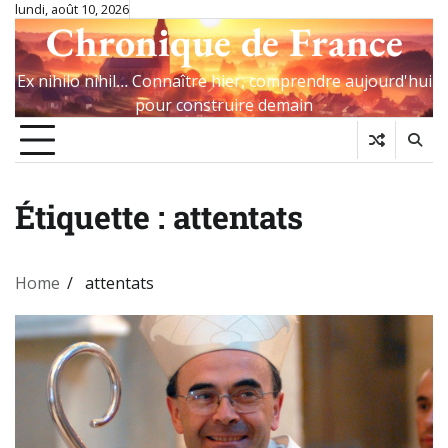
Skip
lundi, août 10, 2026
Chronique de France
to
content
Ex nihilo nihil… Connaître hier, comprendre aujourd'hui
pour construire demain
Étiquette :
attentats
Home
attentats