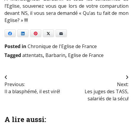
l’Eglise, souvenez vous que lors de votre comparution
devant NS, il vous sera demandé « Qu’as tu fait de mon
Eglise? » !!!!
Facebook
LinkedIn
Pinterest
X
E-mail
Posted in
Chronique de l'Eglise de France
Tagged
attentats
,
Barbarin
,
Eglise de France
Navigation
Previous:
Next:
de
Il a blasphémé, il est viré!
Les juges des TASS,
l’article
salariés de la sécu!
A lire aussi: