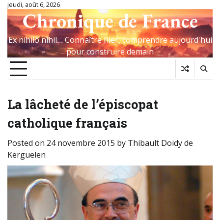
Skip
jeudi, août 6, 2026
Chronique de France
to
content
Ex nihilo nihil… Connaître hier, comprendre aujourd'hui
pour construire demain
La lâcheté de l’épiscopat
catholique français
Posted on
24 novembre 2015
by
Thibault Doidy de
Kerguelen