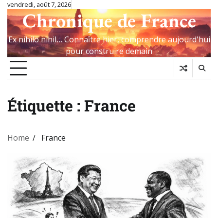
Skip
vendredi, août 7, 2026
Chronique de France
to
content
Ex nihilo nihil… Connaître hier, comprendre aujourd'hui
pour construire demain
Étiquette :
France
Home
France