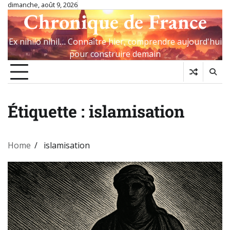
Skip
dimanche, août 9, 2026
Chronique de France
to
content
Ex nihilo nihil… Connaître hier, comprendre aujourd'hui
pour construire demain
Étiquette :
islamisation
Home
islamisation