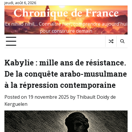
Skip
jeudi, août 6, 2026
Chronique de France
to
content
Ex nihilo nihil… Connaître hier, comprendre aujourd'hui
pour construire demain
Kabylie : mille ans de résistance.
De la conquête arabo-musulmane
à la répression contemporaine
Posted on
19 novembre 2025
by
Thibault Doidy de
Kerguelen