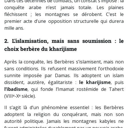
Dans ces décennies de combats, un constat s’impose : la
conquête arabe n’est jamais totale. Les plaines
fléchissent ; les montagnes se dérobent. C’est le
premier acte d’une opposition structurelle qui durera
mille ans.
2. L’islamisation, mais sans soumission : le
choix berbère du kharijisme
Après la conquête, les Berbères s’islamisent, mais non
sans conditions. Ils refusent massivement l’orthodoxie
sunnite imposée par Damas. Ils adoptent un islam
dissident, austère, égalitariste :
le kharijisme
, puis
l’ibadisme
, qui fonde l’Imamat rostémide de Tahert
(VIIIᵉ-Xᵉ siècle).
Il s’agit là d’un phénomène essentiel : les Berbères
adoptent la religion du conquérant, mais non son
autorité politique. Jamais les montagnes kabyles ne
furent administrées durablement par un pouvoir arabe.