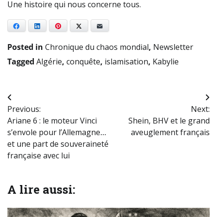
Une histoire qui nous concerne tous.
Facebook
LinkedIn
Pinterest
X
E-mail
Posted in
Chronique du chaos mondial
,
Newsletter
Tagged
Algérie
,
conquête
,
islamisation
,
Kabylie
Navigation
Previous:
Next:
de
Ariane 6 : le moteur Vinci
Shein, BHV et le grand
l’article
s’envole pour l’Allemagne…
aveuglement français
et une part de souveraineté
française avec lui
A lire aussi: