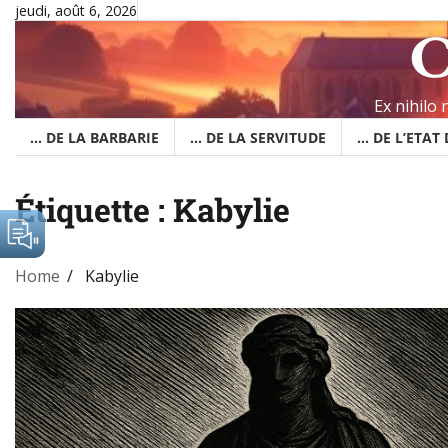
Skip
jeudi, août 6, 2026
C
to
content
Ex nihilo
… DE LA BARBARIE
… DE LA SERVITUDE
… DE L’ETAT
Étiquette :
Kabylie
Home
Kabylie