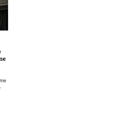
e
ne
mme
e