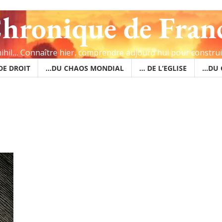
hronique de Fran
 nihil… Connaître hier, comprendre aujourd'hui pour constru
 DE DROIT
…DU CHAOS MONDIAL
… DE L’EGLISE
…DU 