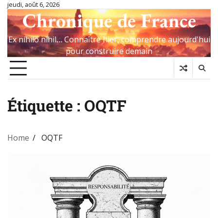
Skip
jeudi, août 6, 2026
Chronique de France
to
content
Ex nihilo nihil… Connaître hier, comprendre aujourd'hui
pour construire demain
Étiquette :
OQTF
Home
OQTF