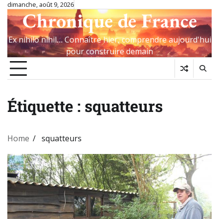
Skip
dimanche, août 9, 2026
Chronique de France
to
content
Ex nihilo nihil… Connaître hier, comprendre aujourd'hui
pour construire demain
Étiquette :
squatteurs
Home
squatteurs