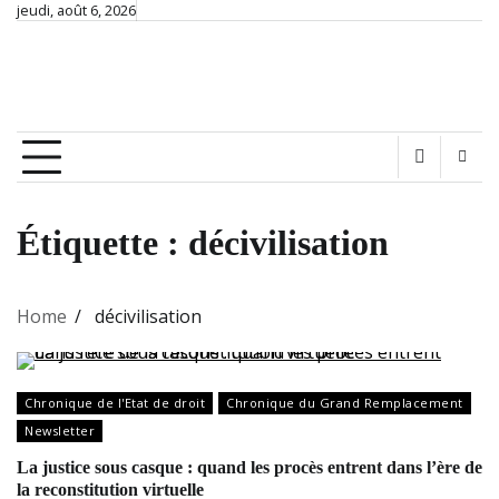
Skip
jeudi, août 6, 2026
Chronique de France
to
content
Ex nihilo nihil… Connaître hier, comprendre aujourd'hui
pour construire demain
Étiquette :
décivilisation
Home
décivilisation
Chronique de l'Etat de droit
Chronique du Grand Remplacement
Newsletter
La justice sous casque : quand les procès entrent dans l’ère de
la reconstitution virtuelle