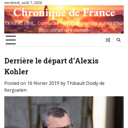
Skip
vendredi, août 7, 2026
Chronique de France
to
content
Ex nihilo nihil… Connaître hier, comprendre aujourd'hui
pour construire demain
Derrière le départ d’Alexis
Kohler
Posted on
16 février 2019
by
Thibault Doidy de
Kerguelen