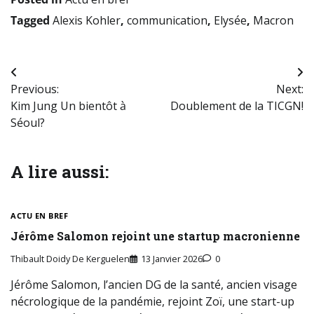
Tagged
Alexis Kohler
,
communication
,
Elysée
,
Macron
Navigation
Previous:
Next:
de
Kim Jung Un bientôt à
Doublement de la TICGN!
l’article
Séoul?
A lire aussi:
ACTU EN BREF
Jérôme Salomon rejoint une startup macronienne
Thibault Doidy De Kerguelen
13 Janvier 2026
0
Jérôme Salomon, l’ancien DG de la santé, ancien visage
nécrologique de la pandémie, rejoint Zoï, une start-up