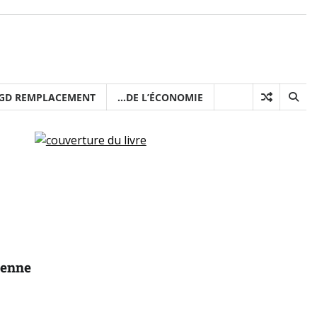
ce
ire demain
GD REMPLACEMENT
…DE L’ÉCONOMIE
ienne