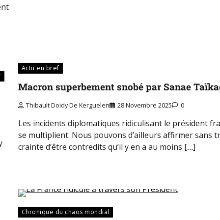
ent
Actu en bref
r
Macron superbement snobé par Sanae Taïka
Thibault Doidy De Kerguelen
28 Novembre 2025
0
Les incidents diplomatiques ridiculisant le président fr
se multiplient. Nous pouvons d’ailleurs affirmer sans t
y
crainte d’être contredits qu’il y en a au moins […]
Chronique du chaos mondial