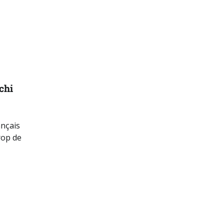
chi
ançais
rop de