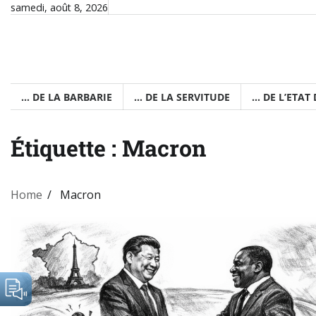
Skip
samedi, août 8, 2026
C
to
content
Ex nihilo
… DE LA BARBARIE
… DE LA SERVITUDE
… DE L’ETAT
Étiquette :
Macron
Home
Macron