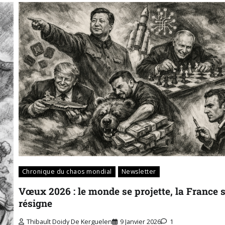
Chronique du chaos mondial
Newsletter
Vœux 2026 : le monde se projette, la France 
résigne
Thibault Doidy De Kerguelen
9 Janvier 2026
1