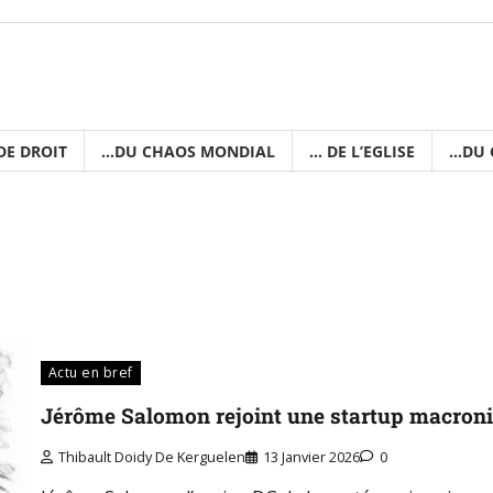
hronique de Fran
 nihil… Connaître hier, comprendre aujourd'hui pour constru
 DE DROIT
…DU CHAOS MONDIAL
… DE L’EGLISE
…DU 
Actu en bref
Jérôme Salomon rejoint une startup macron
Thibault Doidy De Kerguelen
13 Janvier 2026
0