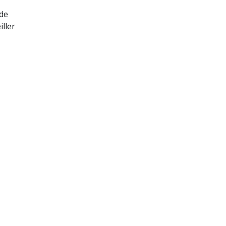
 de
ller