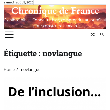
Skip
samedi, août 8, 2026
Chronique de France
to
content
Ex nihilo nihil… Connaître hier, comprendre aujourd'hui
pour construire demain
Étiquette :
novlangue
Home
novlangue