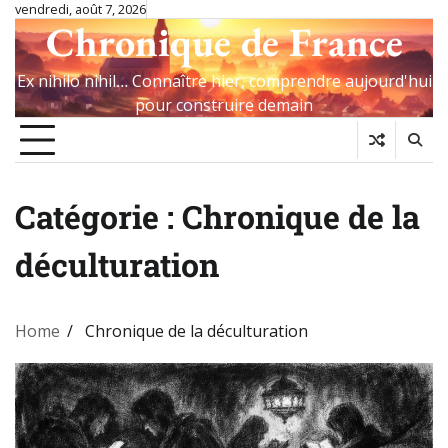
Skip
vendredi, août 7, 2026
Chronique de France
to
content
Ex nihilo nihil… Connaître hier, comprendre aujourd'hui
pour construire demain
Catégorie :
Chronique de la
déculturation
Home
Chronique de la déculturation