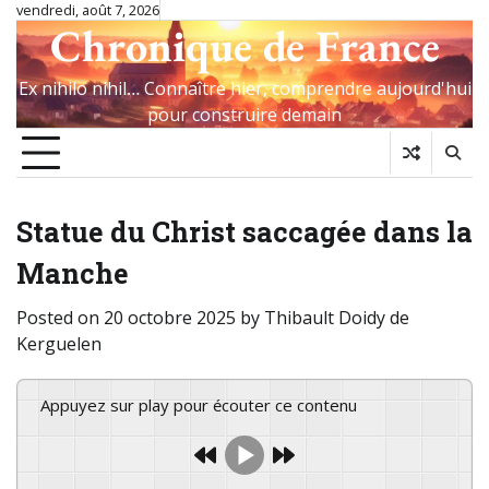
Skip
vendredi, août 7, 2026
Chronique de France
to
content
Ex nihilo nihil… Connaître hier, comprendre aujourd'hui
pour construire demain
Statue du Christ saccagée dans la
Manche
Posted on
20 octobre 2025
by
Thibault Doidy de
Kerguelen
Appuyez sur play pour écouter ce contenu