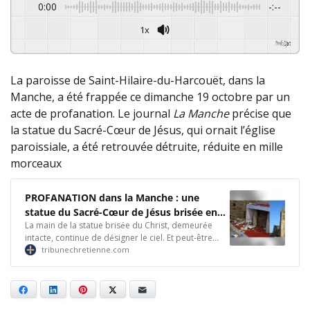
0:00
-:--
1x
Powered By
GSpeech
La paroisse de Saint-Hilaire-du-Harcouët, dans la
Manche, a été frappée ce dimanche 19 octobre par un
acte de profanation. Le journal
La Manche
précise que
la statue du Sacré-Cœur de Jésus, qui ornait l’église
paroissiale, a été retrouvée détruite, réduite en mille
morceaux
PROFANATION dans la Manche : une
statue du Sacré-Cœur de Jésus brisée en
La main de la statue brisée du Christ, demeurée
mille morceaux – Tribune Chrétienne
intacte, continue de désigner le ciel. Et peut-être
faut-il y voir le signe que, malgré les offenses et les
tribunechretienne.com
profanations, le Cœur de Jésus continuera toujours
de régner sur ceux qui L’aiment
Facebook
LinkedIn
Pinterest
X
E-mail