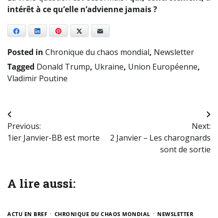
intérêt à ce qu’elle n’advienne jamais ?
Facebook
LinkedIn
Pinterest
X
E-mail
Posted in
Chronique du chaos mondial
,
Newsletter
Tagged
Donald Trump
,
Ukraine
,
Union Européenne
,
Vladimir Poutine
Navigation
Previous:
Next:
de
1ier Janvier-BB est morte
2 Janvier – Les charognards
l’article
sont de sortie
A lire aussi:
ACTU EN BREF
CHRONIQUE DU CHAOS MONDIAL
NEWSLETTER