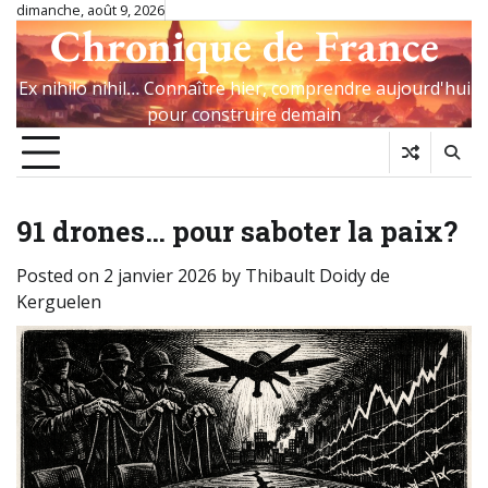
Skip
dimanche, août 9, 2026
Chronique de France
to
content
Ex nihilo nihil… Connaître hier, comprendre aujourd'hui
pour construire demain
91 drones… pour saboter la paix?
Posted on
2 janvier 2026
by
Thibault Doidy de
Kerguelen