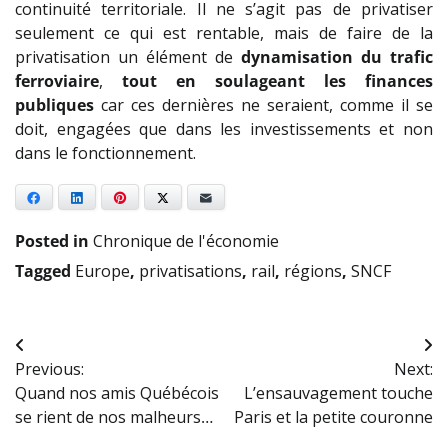
continuité territoriale. Il ne s’agit pas de privatiser
seulement ce qui est rentable, mais de faire de la
privatisation un élément de
dynamisation du trafic
ferroviaire
,
tout en soulageant les finances
publiques
car ces dernières ne seraient, comme il se
doit, engagées que dans les investissements et non
dans le fonctionnement.
Facebook
LinkedIn
Pinterest
X
E-mail
Posted in
Chronique de l'économie
Tagged
Europe
,
privatisations
,
rail
,
régions
,
SNCF
Navigation
Previous:
Next:
de
Quand nos amis Québécois
L’ensauvagement touche
l’article
se rient de nos malheurs…
Paris et la petite couronne