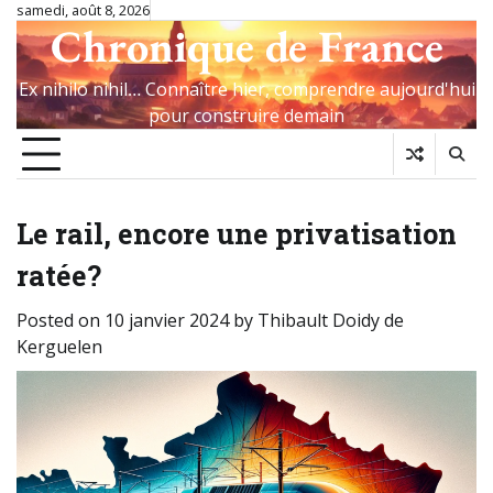
Skip
samedi, août 8, 2026
Chronique de France
to
content
Ex nihilo nihil… Connaître hier, comprendre aujourd'hui
pour construire demain
Le rail, encore une privatisation
ratée?
Posted on
10 janvier 2024
by
Thibault Doidy de
Kerguelen