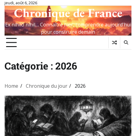
Skip
jeudi, août 6, 2026
Chronique de France
to
content
Ex nihilo nihil… Connaître hier, comprendre aujourd'hui
pour construire demain
Catégorie :
2026
Home
Chronique du jour
2026