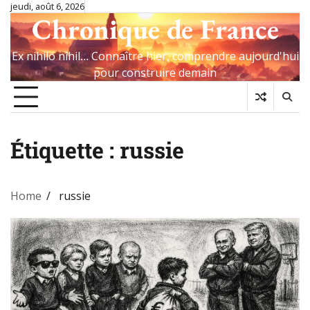
Skip
jeudi, août 6, 2026
Chronique de France
to
content
Ex nihilo nihil… Connaître hier, comprendre aujourd'hui
pour construire demain
Étiquette :
russie
Home
russie